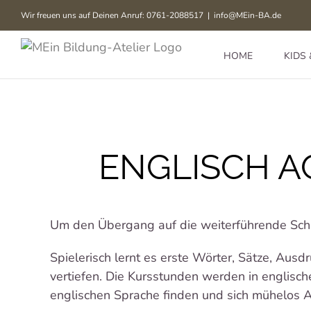
Zum
Wir freuen uns auf Deinen Anruf: 0761-2088517
|
info@MEin-BA.de
Inhalt
springen
HOME
KIDS 
ENGLISCH A
Um den Übergang auf die weiterführende Schule 
Spielerisch lernt es erste Wörter, Sätze, Au
vertiefen. Die Kursstunden werden in englisch
englischen Sprache finden und sich mühelos 