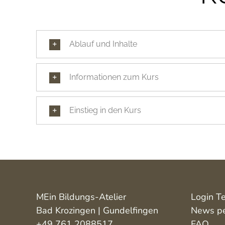
Ablauf und Inhalte
Informationen zum Kurs
Einstieg in den Kurs
MEin Bildungs-Atelier
Login T
Bad Krozingen | Gundelfingen
News pe
+49 761 2088517
FAQ