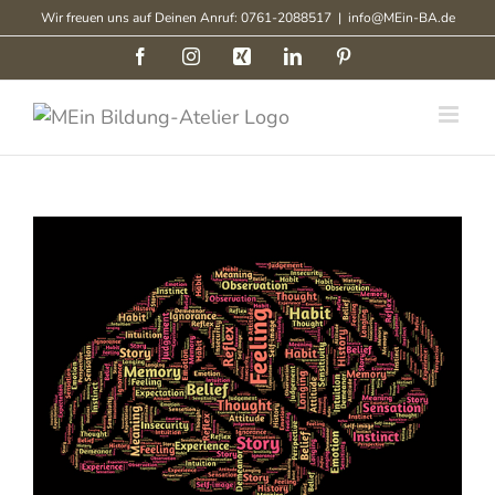
Zum
Wir freuen uns auf Deinen Anruf: 0761-2088517
|
info@MEin-BA.de
Inhalt
Facebook
Instagram
Xing
LinkedIn
Pinterest
springen