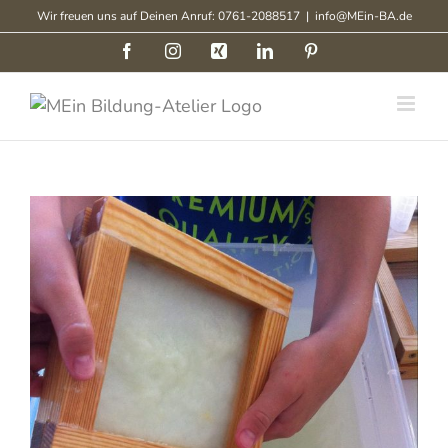
Zum
Wir freuen uns auf Deinen Anruf: 0761-2088517
|
info@MEin-BA.de
Inhalt
Facebook
Instagram
Xing
LinkedIn
Pinterest
springen