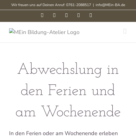
Zum
Wir freuen uns auf Deinen Anruf: 0761-2088517
|
info@MEin-BA.de
Inhalt
Facebook
Instagram
Xing
LinkedIn
Pinterest
springen
Abwechslung in
den Ferien und
am Wochenende
In den Ferien oder am Wochenende erleben