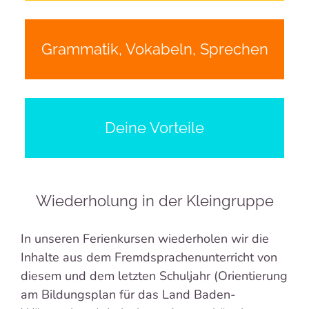
Motivierende Aktivitäten
Interaktive Methoden
Grammatik, Vokabeln, Sprechen
Freies Sprechen und Präsentieren
Vokabeln festigen
Grammatik verstehen
Deine Vorteile
Entspannte Lernumgebung
Kleine Gruppen
Wiederholung in der Kleingruppe
Qualifizierte Kursleiter
In unseren Ferienkursen wiederholen wir die
Inhalte aus dem Fremdsprachenunterricht von
diesem und dem letzten Schuljahr (Orientierung
am Bildungsplan für das Land Baden-