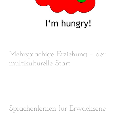
Mehrsprachige Erziehung – der
multikulturelle Start
e
Sprachenlernen für Erwachsene